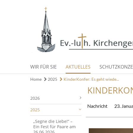
WIR FÜR SIE
AKTUELLES
SCHUTZKONZE
Home
2025
KinderKonfer: Es geht wiede...
KINDERKON
2026
Nachricht
23. Janu
2025
„Segne die Liebe!“ –
Ein Fest für Paare am
26.06.2026