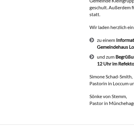
Gemeinde Kleingruppen
geschult. Außerdem f
statt.
Wir laden herzlich ein
zu einem
Informat
Gemeindehaus L
und zum
Begrüßun
12 Uhr im Refekt
Simone Schad-Smith,
Pastorin in Loccum u
Sönke von Stemm,
Pastor in Münchehag