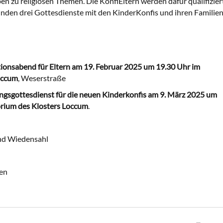
 zu religiösen Themen. Die KonfiEltern werden dafür qualifizier
inden drei Gottesdienste mit den KinderKonfis und ihren Familie
ionsabend für Eltern am 19. Februar 2025 um 19.30 Uhr im
occum
, Weserstraße
gsgottesdienst für die neuen Kinderkonfis am 9. März 2025 um
orium des Klosters Loccum
.
nd Wiedensahl
en