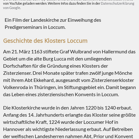
von YouTube geladen werden. Weitere Infos dazu finden Sie in der
Datenschutzerklärung
von Google
.
Ein Film der Landeskirche zur Einweihung des
Predigerseminars in Loccum.
Geschichte des Klosters Loccum
Am 21. März 1163 stiftete Graf Wulbrand von Hallermund das
Gebiet um die alte Burg Lucca mit den umliegenden
Dorfschaften für die Gründung eines Klosters der
Zisterzienser. Drei Monate später trafen zwölf junge Mönche
mit ihrem Abt Ekkehard, ausgesandt vom Zisterzienserkloster
Volkenroda in Thüringen, im Stiftungsgebiet ein. Damit begann
das Leben eines zisterziensischen Konvents in Loccum.
Die Klosterkirche wurde in den Jahren 1220 bis 1240 erbaut.
Anfang des 14. Jahrhunderts erlangte das Kloster seine größte
wirtschaftliche Kraft, 1224 wurde der Loccumer Hof in
Hannover als wichtigste Niederlassung erbaut. Auf Betreiben
der welfischen Landesherren nahmen Abt, Prior und Konvent